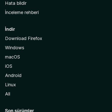
s
Hata bildir
a
İnceleme rehberi
y
f
a
İndir
s
Download Firefox
ı
Windows
n
a
macOS
g
iOS
i
d
Android
i
Linux
n
All
Son sürümler