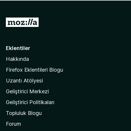
ü
u
z
a
h
n
i
M
y
ç
o
o
p
k
z
u
a
i
Eklentiler
n
l
y
Hakkında
l
o
a
k
Firefox Eklentileri Blogu
'
Uzantı Atölyesi
n
Geliştirici Merkezi
ı
n
Geliştirici Politikaları
a
Topluluk Blogu
n
a
Forum