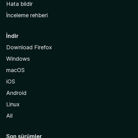
s
Hata bildir
a
İnceleme rehberi
y
f
a
İndir
s
Download Firefox
ı
Windows
n
a
macOS
g
iOS
i
d
Android
i
Linux
n
All
Son sürümler