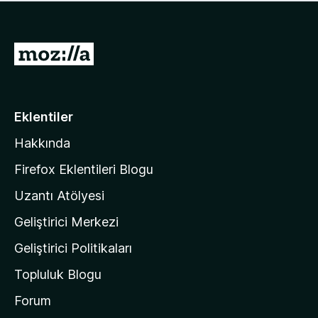
ü
u
z
a
h
n
i
M
y
ç
o
o
p
k
z
u
a
i
Eklentiler
n
l
y
Hakkında
l
o
a
k
Firefox Eklentileri Blogu
'
Uzantı Atölyesi
n
Geliştirici Merkezi
ı
n
Geliştirici Politikaları
a
Topluluk Blogu
n
a
Forum