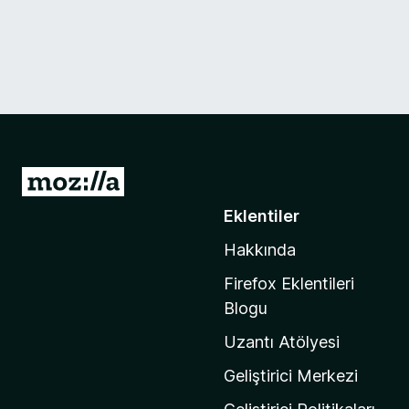
M
o
Eklentiler
z
Hakkında
i
l
Firefox Eklentileri
l
Blogu
a
Uzantı Atölyesi
'
n
Geliştirici Merkezi
ı