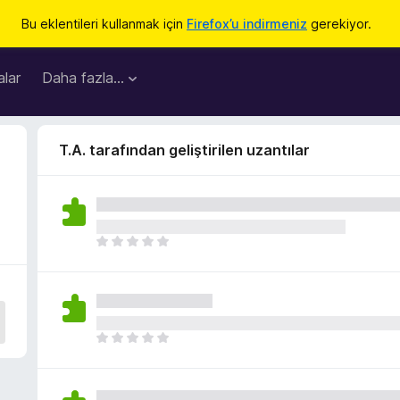
Bu eklentileri kullanmak için
Firefox’u indirmeniz
gerekiyor.
lar
Daha fazla…
T.A. tarafından geliştirilen uzantılar
H
e
n
ü
z
h
H
i
e
ç
n
p
ü