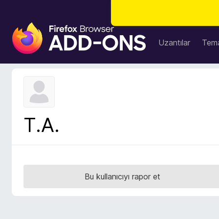
F
i
Uzantılar
Tema
r
e
f
o
x
B
T.A.
r
o
w
s
e
Bu kullanıcıyı rapor et
r
E
k
l