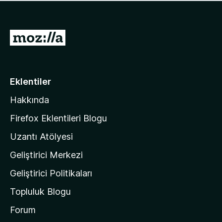
ü
u
z
a
h
n
i
M
y
ç
o
o
p
k
z
u
a
i
Eklentiler
n
l
y
Hakkında
l
o
a
k
Firefox Eklentileri Blogu
'
Uzantı Atölyesi
n
Geliştirici Merkezi
ı
n
Geliştirici Politikaları
a
Topluluk Blogu
n
a
Forum