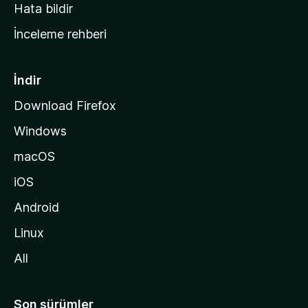
s
Hata bildir
a
İnceleme rehberi
y
f
a
İndir
s
Download Firefox
ı
Windows
n
a
macOS
g
iOS
i
d
Android
i
Linux
n
All
Son sürümler