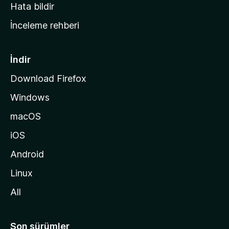
s
Hata bildir
a
İnceleme rehberi
y
f
a
İndir
s
Download Firefox
ı
Windows
n
a
macOS
g
iOS
i
d
Android
i
Linux
n
All
Son sürümler