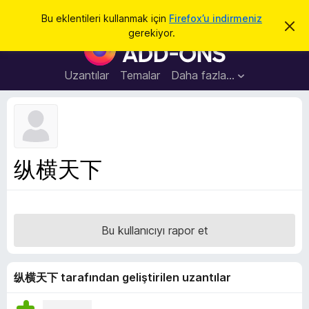
A
Giriş
Bu eklentileri kullanmak için
Firefox’u indirmeniz
B
r
gerekiyor.
u
F
a
b
i
i
l
r
Uzantılar
Temalar
Daha fazla…
d
e
i
r
f
i
o
m
i
x
k
B
a
纵横天下
p
r
a
o
t
w
s
Bu kullanıcıyı rapor et
e
r
E
纵横天下 tarafından geliştirilen uzantılar
k
l