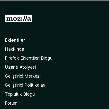
ü
u
z
a
h
n
i
M
y
ç
o
o
p
k
z
u
a
i
Eklentiler
n
l
y
Hakkında
l
o
a
k
Firefox Eklentileri Blogu
'
Uzantı Atölyesi
n
Geliştirici Merkezi
ı
n
Geliştirici Politikaları
a
Topluluk Blogu
n
a
Forum