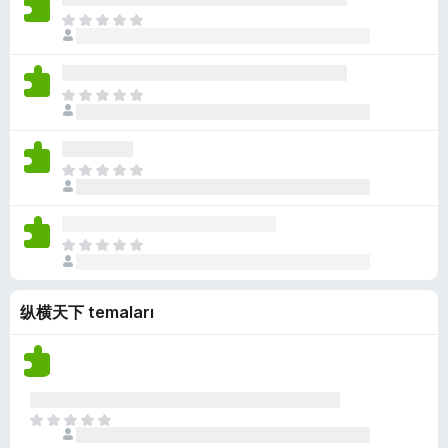
a
ü
k
ç
H
n
z
p
e
y
h
u
n
o
i
a
ü
k
ç
H
n
z
p
e
y
h
u
n
o
i
a
ü
k
ç
H
n
z
p
e
y
h
u
n
o
i
a
ü
k
ç
H
n
z
p
e
y
h
u
n
o
i
a
纵横天下 temaları
ü
k
ç
n
z
p
y
h
u
o
i
a
k
ç
n
p
H
y
u
e
o