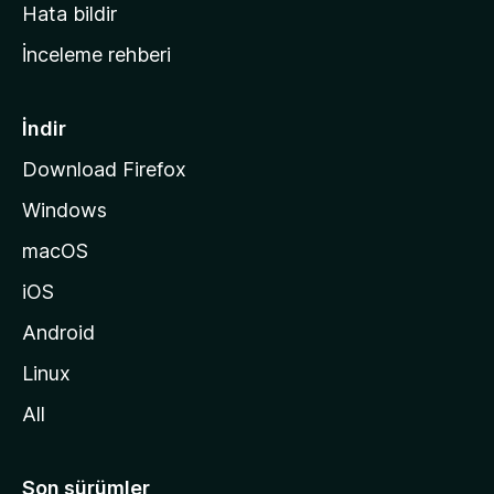
s
Hata bildir
a
İnceleme rehberi
y
f
a
İndir
s
Download Firefox
ı
Windows
n
a
macOS
g
iOS
i
d
Android
i
Linux
n
All
Son sürümler