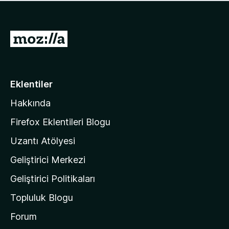
ü
u
z
a
h
n
i
M
y
ç
o
o
p
k
z
u
a
i
Eklentiler
n
l
y
Hakkında
l
o
a
k
Firefox Eklentileri Blogu
'
Uzantı Atölyesi
n
Geliştirici Merkezi
ı
n
Geliştirici Politikaları
a
Topluluk Blogu
n
a
Forum