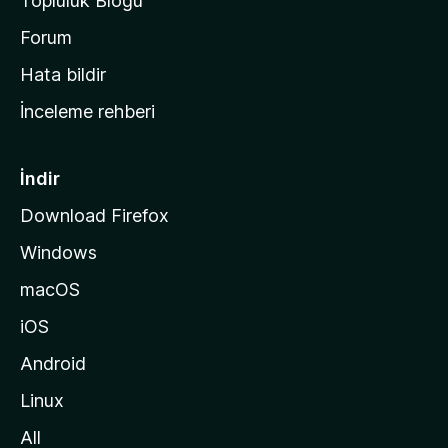
Topluluk Blogu
n
a
Forum
s
Hata bildir
a
İnceleme rehberi
y
f
a
İndir
s
Download Firefox
ı
Windows
n
a
macOS
g
iOS
i
d
Android
i
Linux
n
All