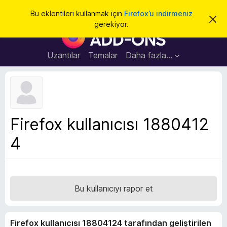
A
Giriş
Bu eklentileri kullanmak için
Firefox’u indirmeniz
B
r
gerekiyor.
u
F
a
b
i
i
l
r
Uzantılar
Temalar
Daha fazla…
d
e
i
r
f
i
o
m
i
x
k
B
a
Firefox kullanıcısı 1880412
p
r
a
4
o
t
w
s
e
r
Bu kullanıcıyı rapor et
E
k
Firefox kullanıcısı 18804124 tarafından geliştirilen
l