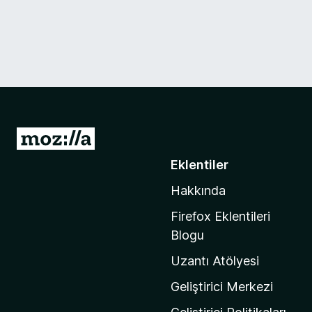
M
o
Eklentiler
z
Hakkında
i
l
Firefox Eklentileri
l
Blogu
a
Uzantı Atölyesi
'
n
Geliştirici Merkezi
ı