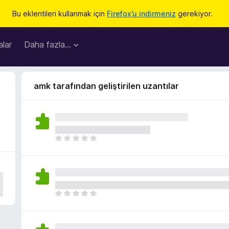
Bu eklentileri kullanmak için
Firefox’u indirmeniz
gerekiyor.
lar
Daha fazla…
amk tarafından geliştirilen uzantılar
H
e
n
ü
z
h
H
i
e
ç
n
p
ü