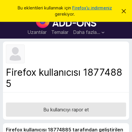
A
Giriş
Bu eklentileri kullanmak için
Firefox’u indirmeniz
B
r
gerekiyor.
u
F
a
b
i
i
l
r
Uzantılar
Temalar
Daha fazla…
d
e
i
r
f
i
o
m
i
x
k
B
a
Firefox kullanıcısı 1877488
p
r
a
5
o
t
w
s
e
r
Bu kullanıcıyı rapor et
E
k
Firefox kullanıcısı 18774885 tarafından geliştirilen
l