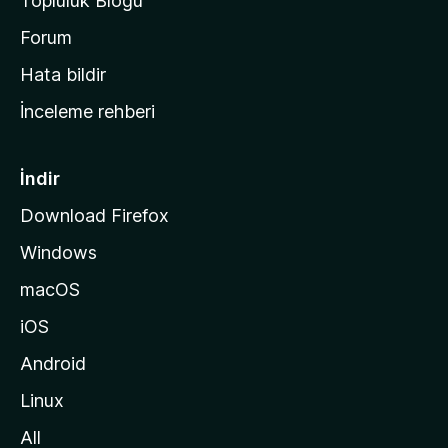
Topluluk Blogu
n
a
Forum
s
Hata bildir
a
İnceleme rehberi
y
f
a
İndir
s
Download Firefox
ı
Windows
n
a
macOS
g
iOS
i
d
Android
i
Linux
n
All