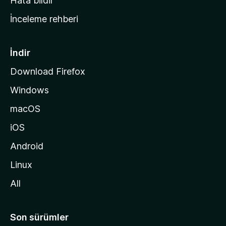
Hata bildir
a
İnceleme rehberi
y
f
a
İndir
s
Download Firefox
ı
Windows
n
a
macOS
g
iOS
i
d
Android
i
Linux
n
All
Son sürümler