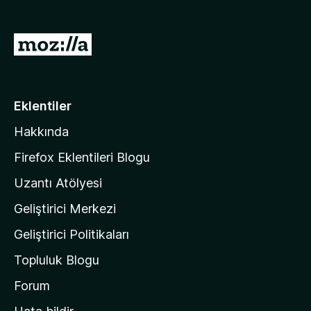
e
n
M
t
o
i
z
l
e
i
Eklentiler
r
l
i
Hakkında
l
a
Firefox Eklentileri Blogu
'
Uzantı Atölyesi
n
Geliştirici Merkezi
ı
n
Geliştirici Politikaları
a
Topluluk Blogu
n
a
Forum
s