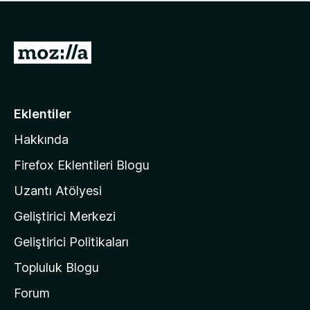
ü
u
z
a
h
n
i
M
y
ç
o
o
p
k
z
u
a
i
Eklentiler
n
l
y
Hakkında
l
o
a
k
Firefox Eklentileri Blogu
'
Uzantı Atölyesi
n
Geliştirici Merkezi
ı
n
Geliştirici Politikaları
a
Topluluk Blogu
n
a
Forum