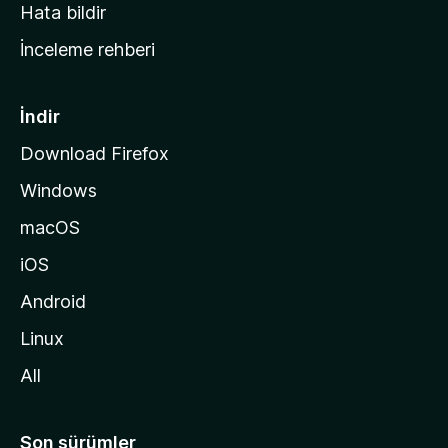
s
Hata bildir
a
İnceleme rehberi
y
f
a
İndir
s
Download Firefox
ı
Windows
n
a
macOS
g
iOS
i
d
Android
i
Linux
n
All
Son sürümler