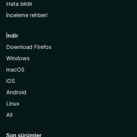
s
Hata bildir
a
İnceleme rehberi
y
f
a
İndir
s
Download Firefox
ı
Windows
n
a
macOS
g
iOS
i
d
Android
i
Linux
n
All
Son sürümler