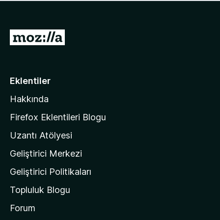
ü
u
z
a
h
n
i
M
y
ç
o
o
p
k
z
u
a
i
Eklentiler
n
l
y
Hakkında
l
o
a
k
Firefox Eklentileri Blogu
'
Uzantı Atölyesi
n
Geliştirici Merkezi
ı
n
Geliştirici Politikaları
a
Topluluk Blogu
n
a
Forum