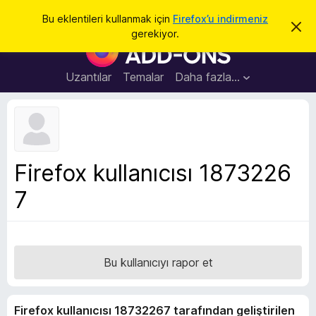
A
Giriş
Bu eklentileri kullanmak için
Firefox’u indirmeniz
B
r
gerekiyor.
u
F
a
b
i
i
l
r
Uzantılar
Temalar
Daha fazla…
d
e
i
r
f
i
o
m
i
x
k
B
a
Firefox kullanıcısı 1873226
p
r
a
7
o
t
w
s
e
r
Bu kullanıcıyı rapor et
E
k
Firefox kullanıcısı 18732267 tarafından geliştirilen
l