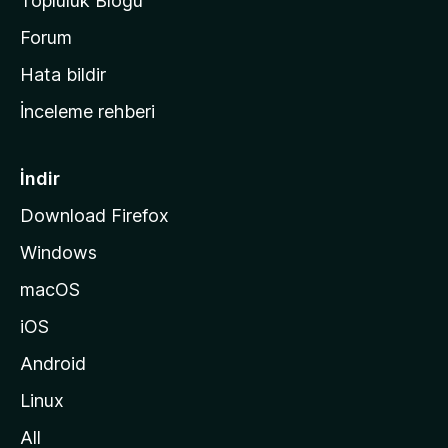
Topluluk Blogu
n
a
Forum
s
Hata bildir
a
İnceleme rehberi
y
f
a
İndir
s
Download Firefox
ı
Windows
n
a
macOS
g
iOS
i
d
Android
i
Linux
n
All