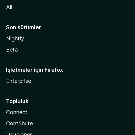
n
All
Son sürümler
Nightly
Beta
İşletmeler için Firefox
Enterprise
Topluluk
Connect
Contribute
Developer