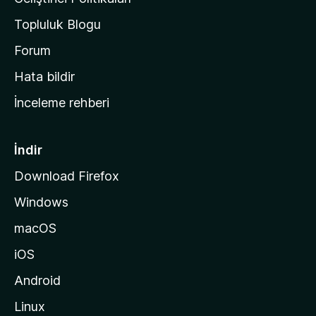
a
Topluluk Blogu
n
a
Forum
s
Hata bildir
a
İnceleme rehberi
y
f
a
İndir
s
Download Firefox
ı
Windows
n
a
macOS
g
iOS
i
d
Android
i
Linux