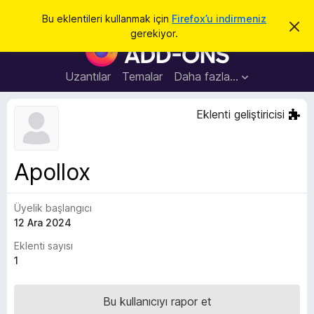
A
Giriş
Bu eklentileri kullanmak için
Firefox’u indirmeniz
B
r
gerekiyor.
u
F
a
b
i
i
l
r
Uzantılar
Temalar
Daha fazla…
d
e
i
r
f
Eklenti geliştiricisi
i
o
m
i
x
k
B
a
Apollox
p
r
a
o
t
Üyelik başlangıcı
w
12 Ara 2024
s
e
Eklenti sayısı
r
1
E
k
Bu kullanıcıyı rapor et
l