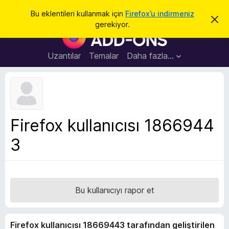
A
Giriş
Bu eklentileri kullanmak için
Firefox’u indirmeniz
B
r
gerekiyor.
u
F
a
b
i
i
l
r
Uzantılar
Temalar
Daha fazla…
d
e
i
r
f
i
o
m
i
x
k
B
a
Firefox kullanıcısı 1866944
p
r
a
3
o
t
w
s
e
r
Bu kullanıcıyı rapor et
E
k
Firefox kullanıcısı 18669443 tarafından geliştirilen
l