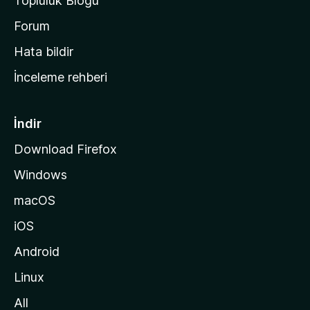
Topluluk Blogu
n
a
Forum
s
Hata bildir
a
İnceleme rehberi
y
f
a
İndir
s
Download Firefox
ı
Windows
n
a
macOS
g
iOS
i
d
Android
i
Linux
n
All