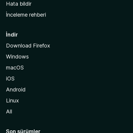
s
Hata bildir
a
İnceleme rehberi
y
f
a
İndir
s
Download Firefox
ı
Windows
n
a
macOS
g
iOS
i
d
Android
i
Linux
n
All
Son sürümler