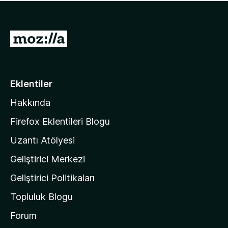
ü
u
z
a
h
n
i
M
y
ç
o
o
p
k
z
u
a
i
Eklentiler
n
l
y
Hakkında
l
o
a
k
Firefox Eklentileri Blogu
'
Uzantı Atölyesi
n
Geliştirici Merkezi
ı
n
Geliştirici Politikaları
a
Topluluk Blogu
n
a
Forum