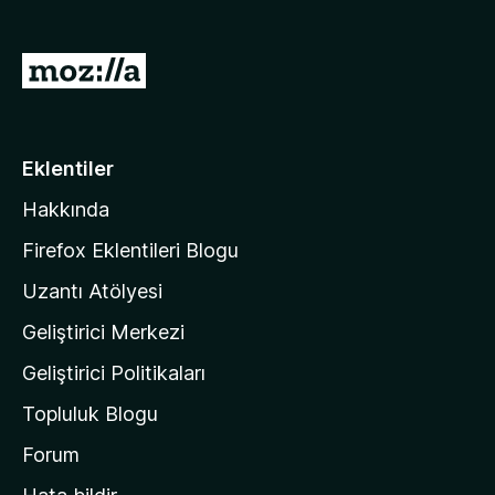
e
n
M
t
o
i
z
l
e
i
Eklentiler
r
l
i
Hakkında
l
a
Firefox Eklentileri Blogu
'
Uzantı Atölyesi
n
Geliştirici Merkezi
ı
n
Geliştirici Politikaları
a
Topluluk Blogu
n
a
Forum
s