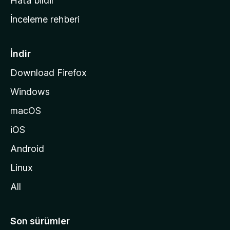
Hata bildir
a
İnceleme rehberi
y
f
a
İndir
s
Download Firefox
ı
Windows
n
a
macOS
g
iOS
i
d
Android
i
Linux
n
All
Son sürümler