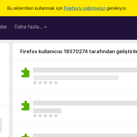
Bu eklentileri kullanmak için
Firefox’u indirmeniz
gerekiyor.
lar
Daha fazla…
Firefox kullanıcısı 18570274 tarafından geliştiril
H
e
n
ü
z
h
H
i
e
ç
n
p
ü