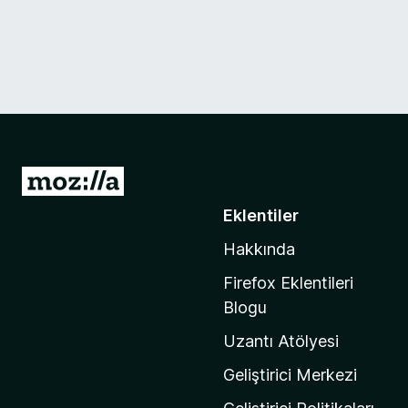
M
o
Eklentiler
z
Hakkında
i
l
Firefox Eklentileri
l
Blogu
a
Uzantı Atölyesi
'
n
Geliştirici Merkezi
ı