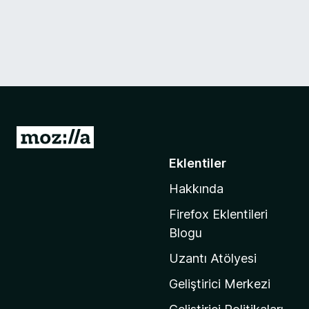
M
o
Eklentiler
z
Hakkında
i
l
Firefox Eklentileri
l
Blogu
a
Uzantı Atölyesi
'
n
Geliştirici Merkezi
ı