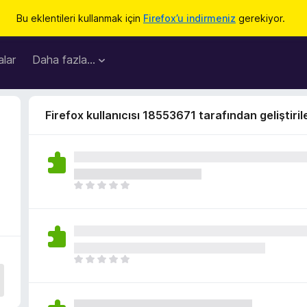
Bu eklentileri kullanmak için
Firefox’u indirmeniz
gerekiyor.
lar
Daha fazla…
Firefox kullanıcısı 18553671 tarafından geliştiril
H
e
n
ü
z
h
H
i
e
ç
n
p
ü