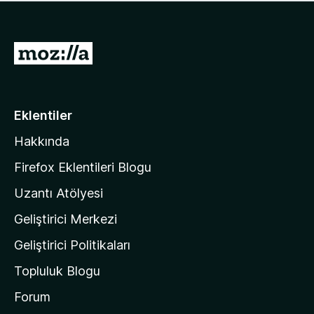
ü
u
z
a
h
n
i
M
y
ç
o
o
p
k
z
u
a
i
Eklentiler
n
l
y
Hakkında
l
o
a
k
Firefox Eklentileri Blogu
'
Uzantı Atölyesi
n
Geliştirici Merkezi
ı
n
Geliştirici Politikaları
a
Topluluk Blogu
n
a
Forum