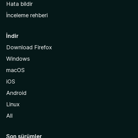
s
Hata bildir
a
İnceleme rehberi
y
f
a
İndir
s
Download Firefox
ı
Windows
n
a
macOS
g
iOS
i
d
Android
i
Linux
n
All
Son sürümler