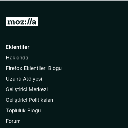
ü
u
z
a
h
n
i
M
y
ç
o
o
p
k
z
u
a
i
Eklentiler
n
l
y
Hakkında
l
o
a
k
Firefox Eklentileri Blogu
'
Uzantı Atölyesi
n
Geliştirici Merkezi
ı
n
Geliştirici Politikaları
a
Topluluk Blogu
n
a
Forum