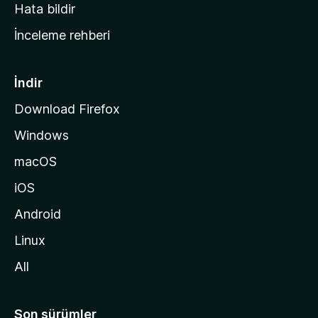
s
Hata bildir
a
İnceleme rehberi
y
f
a
İndir
s
Download Firefox
ı
Windows
n
a
macOS
g
iOS
i
d
Android
i
Linux
n
All
Son sürümler