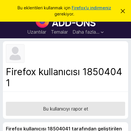
A
Giriş
Bu eklentileri kullanmak için
Firefox’u indirmeniz
B
r
gerekiyor.
u
F
a
b
i
i
l
r
Uzantılar
Temalar
Daha fazla…
d
e
i
r
f
i
o
m
i
x
k
B
a
Firefox kullanıcısı 1850404
p
r
a
1
o
t
w
s
e
r
Bu kullanıcıyı rapor et
E
k
Firefox kullanıcısı 18504041 tarafından geliştirilen
l