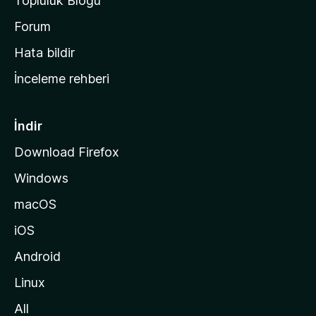
Topluluk Blogu
n
a
Forum
s
Hata bildir
a
İnceleme rehberi
y
f
a
İndir
s
Download Firefox
ı
Windows
n
a
macOS
g
iOS
i
d
Android
i
Linux
n
All