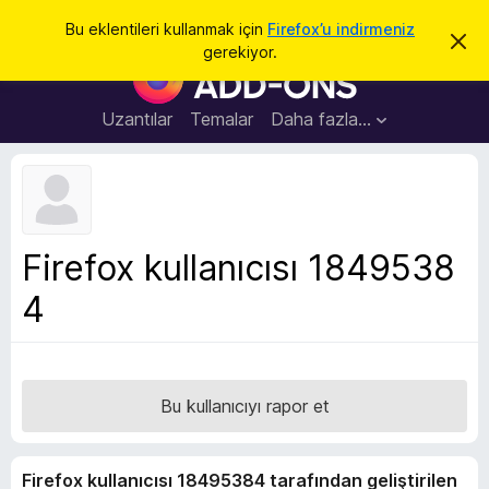
A
Giriş
Bu eklentileri kullanmak için
Firefox’u indirmeniz
B
r
gerekiyor.
u
F
a
b
i
i
l
r
Uzantılar
Temalar
Daha fazla…
d
e
i
r
f
i
o
m
i
x
k
B
a
Firefox kullanıcısı 1849538
p
r
a
4
o
t
w
s
e
r
Bu kullanıcıyı rapor et
E
k
Firefox kullanıcısı 18495384 tarafından geliştirilen
l