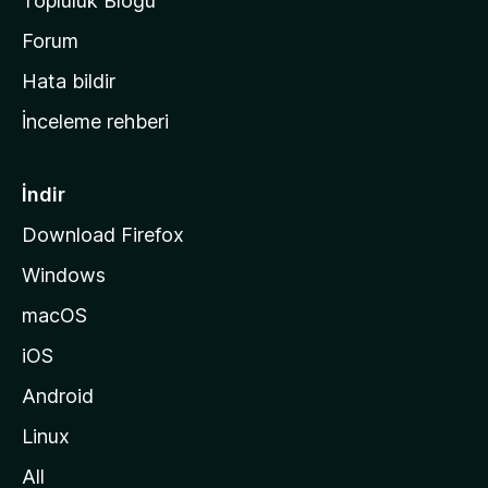
Topluluk Blogu
n
a
Forum
s
Hata bildir
a
İnceleme rehberi
y
f
a
İndir
s
Download Firefox
ı
Windows
n
a
macOS
g
iOS
i
d
Android
i
Linux
n
All