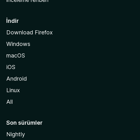
y
f
a
İndir
s
Download Firefox
ı
Windows
n
a
macOS
g
iOS
i
d
Android
i
Linux
n
All
Son sürümler
Nightly