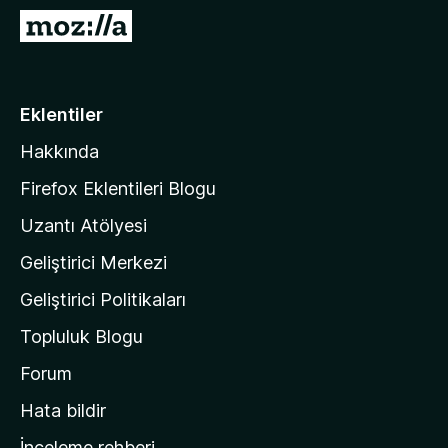
e
M
n
o
t
z
i
i
Eklentiler
l
l
e
Hakkında
l
r
a
i
Firefox Eklentileri Blogu
'
Uzantı Atölyesi
n
Geliştirici Merkezi
ı
n
Geliştirici Politikaları
a
Topluluk Blogu
n
a
Forum
s
Hata bildir
a
İnceleme rehberi