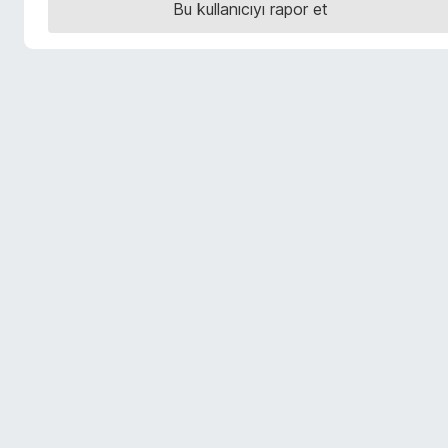
Bu kullanıcıyı rapor et
e
n
t
i
l
e
r
i