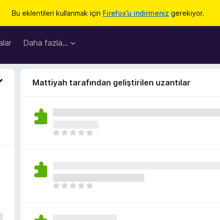
Bu eklentileri kullanmak için
Firefox’u indirmeniz
gerekiyor.
lar
Daha fazla…
Mattiyah tarafından geliştirilen uzantılar
H
e
n
ü
z
h
H
i
e
ç
n
p
ü