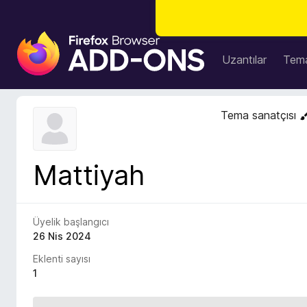
F
i
Uzantılar
Tema
r
e
f
Tema sanatçısı
o
x
B
Mattiyah
r
o
w
s
Üyelik başlangıcı
e
26 Nis 2024
r
Eklenti sayısı
E
1
k
l