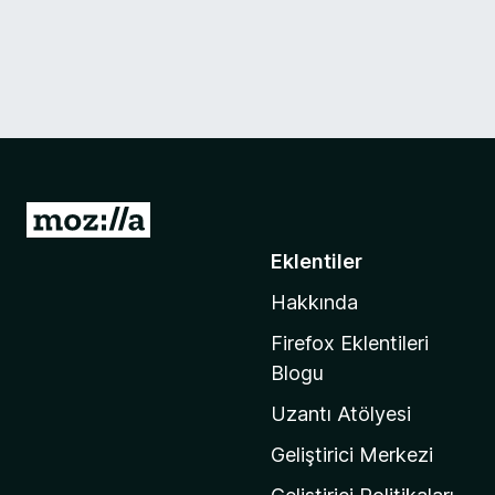
M
o
Eklentiler
z
Hakkında
i
l
Firefox Eklentileri
l
Blogu
a
Uzantı Atölyesi
'
n
Geliştirici Merkezi
ı