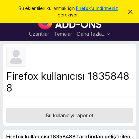
A
Giriş
Bu eklentileri kullanmak için
Firefox’u indirmeniz
B
r
gerekiyor.
u
F
a
b
i
i
l
r
Uzantılar
Temalar
Daha fazla…
d
e
i
r
f
i
o
m
i
x
k
B
a
Firefox kullanıcısı 1835848
p
r
a
8
o
t
w
s
e
r
Bu kullanıcıyı rapor et
E
k
Firefox kullanıcısı 18358488 tarafından geliştirilen
l