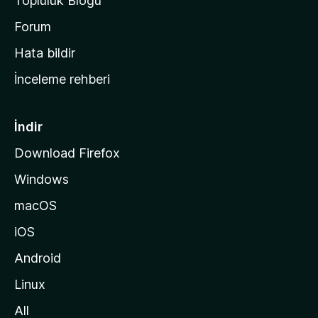
Topluluk Blogu
n
a
Forum
s
Hata bildir
a
İnceleme rehberi
y
f
a
İndir
s
Download Firefox
ı
Windows
n
a
macOS
g
iOS
i
d
Android
i
Linux
n
All