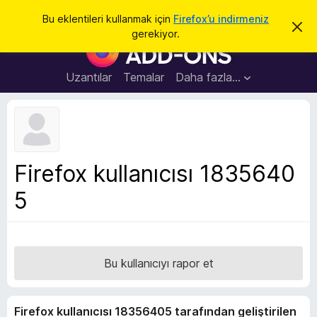
A
Giriş
Bu eklentileri kullanmak için
Firefox’u indirmeniz
B
r
gerekiyor.
u
F
a
b
i
i
l
r
Uzantılar
Temalar
Daha fazla…
d
e
i
r
f
i
o
m
i
x
k
B
a
Firefox kullanıcısı 1835640
p
r
a
5
o
t
w
s
e
r
Bu kullanıcıyı rapor et
E
k
Firefox kullanıcısı 18356405 tarafından geliştirilen
l