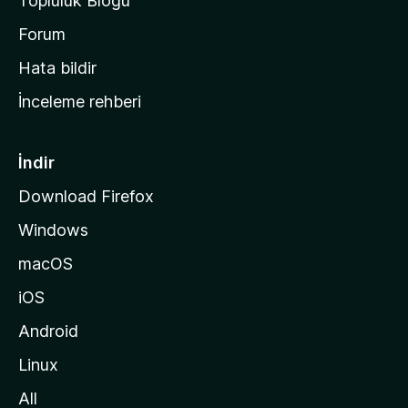
Topluluk Blogu
n
a
Forum
s
Hata bildir
a
İnceleme rehberi
y
f
a
İndir
s
Download Firefox
ı
Windows
n
a
macOS
g
iOS
i
d
Android
i
Linux
n
All