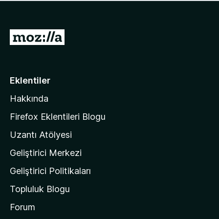
ü
u
z
a
h
n
i
M
y
ç
o
o
p
k
z
u
a
i
Eklentiler
n
l
y
Hakkında
l
o
a
k
Firefox Eklentileri Blogu
'
Uzantı Atölyesi
n
Geliştirici Merkezi
ı
n
Geliştirici Politikaları
a
Topluluk Blogu
n
a
Forum