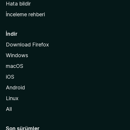
s
Hata bildir
a
İnceleme rehberi
y
f
a
İndir
s
Download Firefox
ı
Windows
n
a
macOS
g
iOS
i
d
Android
i
Linux
n
All
Son sürümler