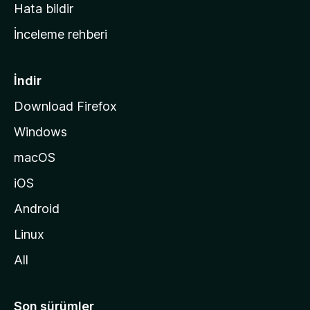
s
Hata bildir
a
İnceleme rehberi
y
f
a
İndir
s
Download Firefox
ı
Windows
n
a
macOS
g
iOS
i
d
Android
i
Linux
n
All
Son sürümler