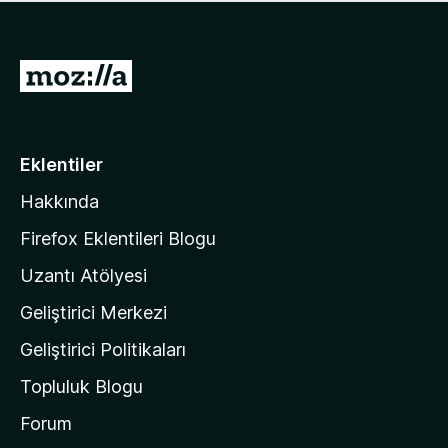
ü
u
z
a
h
n
i
M
y
ç
o
o
p
k
z
u
a
i
Eklentiler
n
l
y
Hakkında
l
o
a
k
Firefox Eklentileri Blogu
'
Uzantı Atölyesi
n
Geliştirici Merkezi
ı
n
Geliştirici Politikaları
a
Topluluk Blogu
n
a
Forum