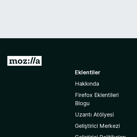
M
o
Eklentiler
z
Hakkında
i
l
Firefox Eklentileri
l
Blogu
a
Uzantı Atölyesi
'
n
Geliştirici Merkezi
ı