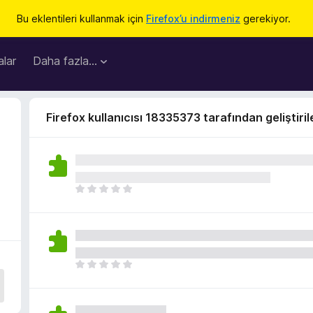
Bu eklentileri kullanmak için
Firefox’u indirmeniz
gerekiyor.
lar
Daha fazla…
Firefox kullanıcısı 18335373 tarafından geliştiril
H
e
n
ü
z
h
H
i
e
ç
n
p
ü