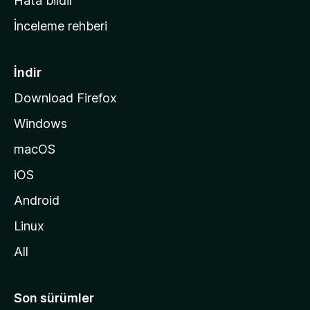
Hata bildir
a
İnceleme rehberi
y
f
a
İndir
s
Download Firefox
ı
Windows
n
a
macOS
g
iOS
i
d
Android
i
Linux
n
All
Son sürümler