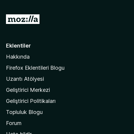
e
n
M
t
o
i
z
l
e
i
Eklentiler
r
l
i
Hakkında
l
a
Firefox Eklentileri Blogu
'
Uzantı Atölyesi
n
Geliştirici Merkezi
ı
n
Geliştirici Politikaları
a
Topluluk Blogu
n
a
Forum
s