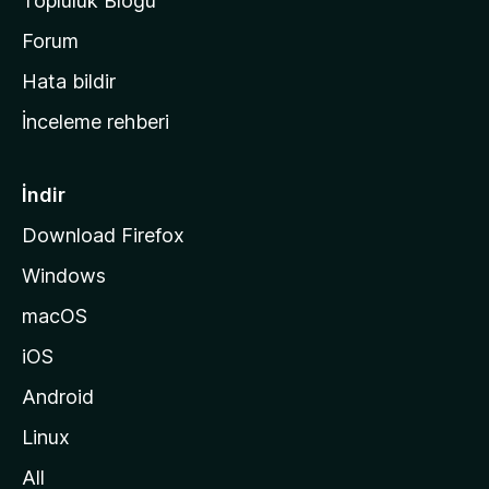
Topluluk Blogu
n
a
Forum
s
Hata bildir
a
İnceleme rehberi
y
f
a
İndir
s
Download Firefox
ı
Windows
n
a
macOS
g
iOS
i
d
Android
i
Linux
n
All