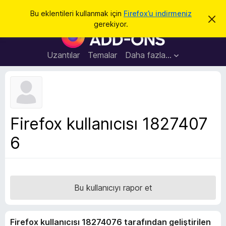
A
Giriş
Bu eklentileri kullanmak için
Firefox’u indirmeniz
B
r
gerekiyor.
u
F
a
b
i
i
l
r
Uzantılar
Temalar
Daha fazla…
d
e
i
r
f
i
o
m
i
x
k
B
a
Firefox kullanıcısı 1827407
p
r
a
6
o
t
w
s
e
r
Bu kullanıcıyı rapor et
E
k
Firefox kullanıcısı 18274076 tarafından geliştirilen
l