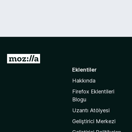
M
o
Eklentiler
z
Hakkında
i
l
Firefox Eklentileri
l
Blogu
a
Uzantı Atölyesi
'
n
Geliştirici Merkezi
ı