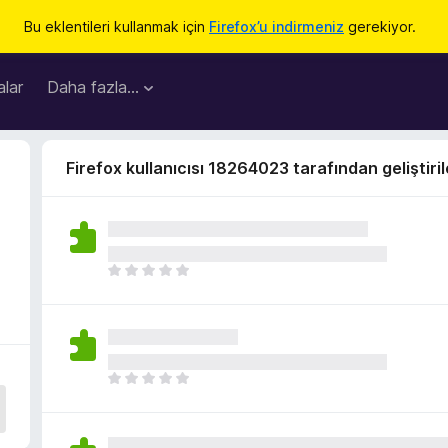
Bu eklentileri kullanmak için
Firefox’u indirmeniz
gerekiyor.
lar
Daha fazla…
Firefox kullanıcısı 18264023 tarafından geliştiril
H
e
n
ü
z
h
H
i
e
ç
n
p
ü