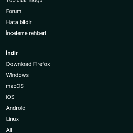
Topluluk Blogu
n
a
Forum
s
Hata bildir
a
İnceleme rehberi
y
f
a
İndir
s
Download Firefox
ı
Windows
n
a
macOS
g
iOS
i
d
Android
i
Linux
n
All