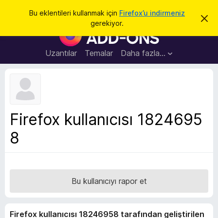
A
Giriş
Bu eklentileri kullanmak için
Firefox’u indirmeniz
B
r
gerekiyor.
u
F
a
b
i
i
l
r
Uzantılar
Temalar
Daha fazla…
d
e
i
r
f
i
o
m
i
x
k
B
a
Firefox kullanıcısı 1824695
p
r
a
8
o
t
w
s
e
r
Bu kullanıcıyı rapor et
E
k
Firefox kullanıcısı 18246958 tarafından geliştirilen
l