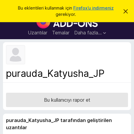
A
Giriş
Bu eklentileri kullanmak için
Firefox’u indirmeniz
B
r
gerekiyor.
u
F
a
b
i
i
l
r
Uzantılar
Temalar
Daha fazla…
d
e
i
r
f
i
o
m
i
x
k
B
a
purauda_Katyusha_JP
p
r
a
o
t
w
s
Bu kullanıcıyı rapor et
e
r
E
purauda_Katyusha_JP tarafından geliştirilen
k
uzantılar
l