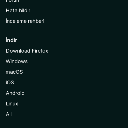
s
Hata bildir
a
İnceleme rehberi
y
f
a
İndir
s
Download Firefox
ı
Windows
n
a
macOS
g
iOS
i
d
Android
i
Linux
n
All