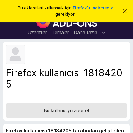
A
Giriş
Bu eklentileri kullanmak için
Firefox’u indirmeniz
B
r
gerekiyor.
u
F
a
b
i
i
l
r
Uzantılar
Temalar
Daha fazla…
d
e
i
r
f
i
o
m
i
x
k
B
a
Firefox kullanıcısı 1818420
p
r
a
5
o
t
w
s
e
r
Bu kullanıcıyı rapor et
E
k
Firefox kullanıcısı 18184205 tarafından geliştirilen
l