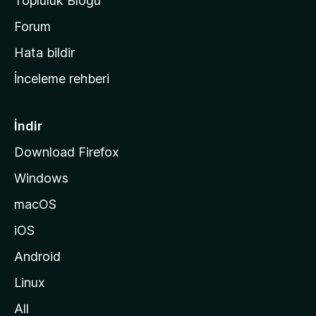
Topluluk Blogu
n
a
Forum
s
Hata bildir
a
İnceleme rehberi
y
f
a
İndir
s
Download Firefox
ı
Windows
n
a
macOS
g
iOS
i
d
Android
i
Linux
n
All