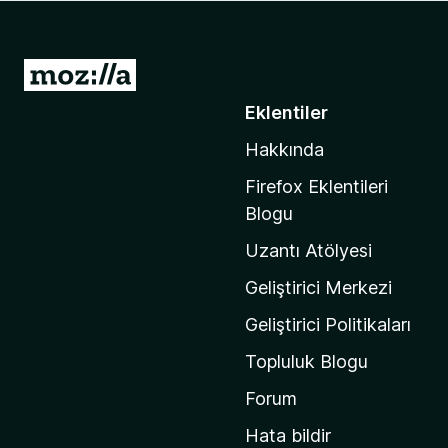
e
n
t
M
i
o
Eklentiler
l
z
e
Hakkında
i
r
l
i
Firefox Eklentileri
l
Blogu
a
Uzantı Atölyesi
'
n
Geliştirici Merkezi
ı
Geliştirici Politikaları
n
Topluluk Blogu
a
n
Forum
a
Hata bildir