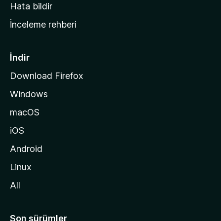
s
Hata bildir
a
İnceleme rehberi
y
f
a
İndir
s
Download Firefox
ı
Windows
n
a
macOS
g
iOS
i
d
Android
i
Linux
n
All
Son sürümler