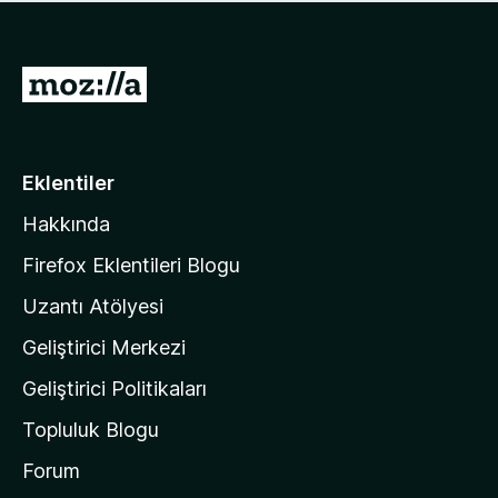
ü
u
z
a
h
n
i
M
y
ç
o
o
p
k
z
u
a
i
Eklentiler
n
l
y
Hakkında
l
o
a
k
Firefox Eklentileri Blogu
'
Uzantı Atölyesi
n
Geliştirici Merkezi
ı
n
Geliştirici Politikaları
a
Topluluk Blogu
n
a
Forum