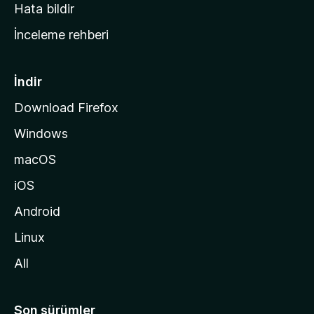
s
Hata bildir
a
İnceleme rehberi
y
f
a
İndir
s
Download Firefox
ı
Windows
n
a
macOS
g
iOS
i
d
Android
i
Linux
n
All
Son sürümler