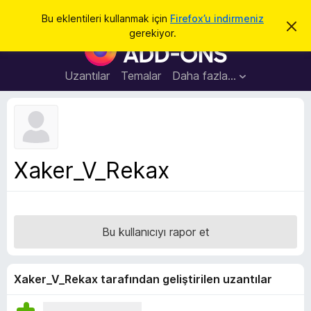
A
Giriş
Bu eklentileri kullanmak için
Firefox’u indirmeniz
B
r
gerekiyor.
u
F
a
b
i
i
l
r
Uzantılar
Temalar
Daha fazla…
d
e
i
r
f
i
o
m
i
x
k
B
a
Xaker_V_Rekax
p
r
a
o
t
w
s
Bu kullanıcıyı rapor et
e
r
E
Xaker_V_Rekax tarafından geliştirilen uzantılar
k
l