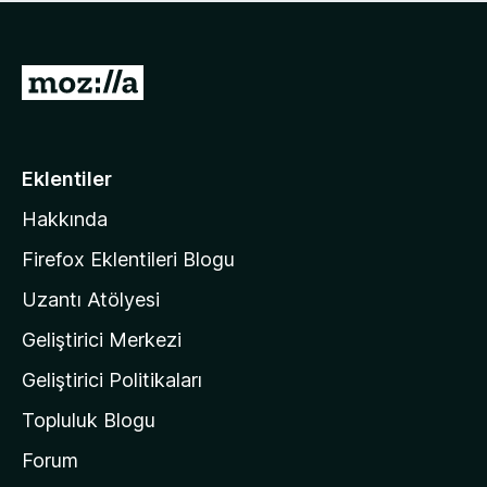
ü
u
z
a
h
n
i
M
y
ç
o
o
p
k
z
u
a
i
Eklentiler
n
l
y
Hakkında
l
o
a
k
Firefox Eklentileri Blogu
'
Uzantı Atölyesi
n
Geliştirici Merkezi
ı
n
Geliştirici Politikaları
a
Topluluk Blogu
n
a
Forum