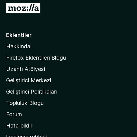
e
M
n
o
t
z
i
i
Eklentiler
l
l
e
Hakkında
l
r
a
i
Firefox Eklentileri Blogu
'
Uzantı Atölyesi
n
Geliştirici Merkezi
ı
n
Geliştirici Politikaları
a
Topluluk Blogu
n
a
Forum
s
Hata bildir
a
İnceleme rehberi