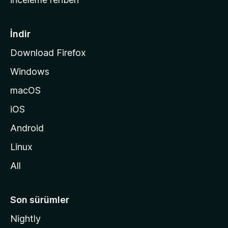
y
f
a
İndir
s
Download Firefox
ı
Windows
n
a
macOS
g
iOS
i
d
Android
i
Linux
n
All
Son sürümler
Nightly