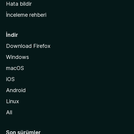
s
Hata bildir
a
İnceleme rehberi
y
f
a
İndir
s
Download Firefox
ı
Windows
n
a
macOS
g
iOS
i
d
Android
i
Linux
n
All
Son sürümler