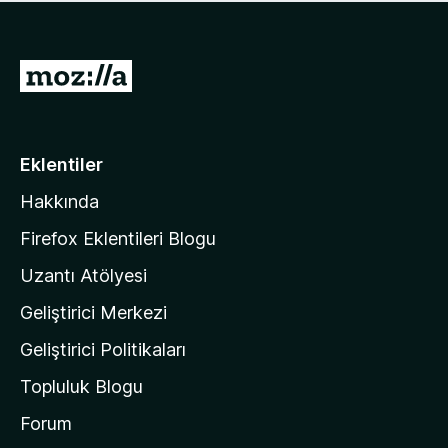
ü
u
z
a
h
n
i
M
y
ç
o
o
p
k
z
u
a
i
Eklentiler
n
l
y
Hakkında
l
o
a
k
Firefox Eklentileri Blogu
'
Uzantı Atölyesi
n
Geliştirici Merkezi
ı
n
Geliştirici Politikaları
a
Topluluk Blogu
n
a
Forum