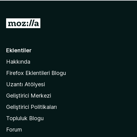
ü
u
z
a
h
n
i
M
y
ç
o
o
p
k
z
u
a
i
Eklentiler
n
l
y
Hakkında
l
o
a
k
Firefox Eklentileri Blogu
'
Uzantı Atölyesi
n
Geliştirici Merkezi
ı
n
Geliştirici Politikaları
a
Topluluk Blogu
n
a
Forum