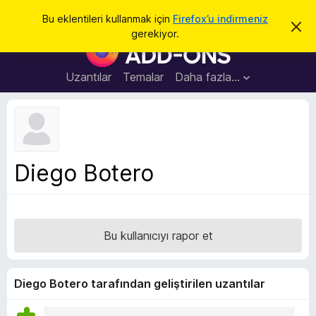
A
Giriş
Bu eklentileri kullanmak için
Firefox’u indirmeniz
B
r
gerekiyor.
u
F
a
b
i
i
l
r
Uzantılar
Temalar
Daha fazla…
d
e
i
r
f
i
o
m
i
x
k
B
a
Diego Botero
p
r
a
o
t
w
s
Bu kullanıcıyı rapor et
e
r
E
Diego Botero tarafından geliştirilen uzantılar
k
l