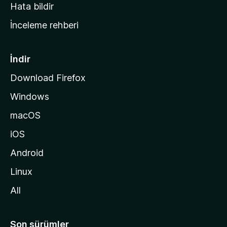
s
Hata bildir
a
İnceleme rehberi
y
f
a
İndir
s
Download Firefox
ı
Windows
n
a
macOS
g
iOS
i
d
Android
i
Linux
n
All
Son sürümler