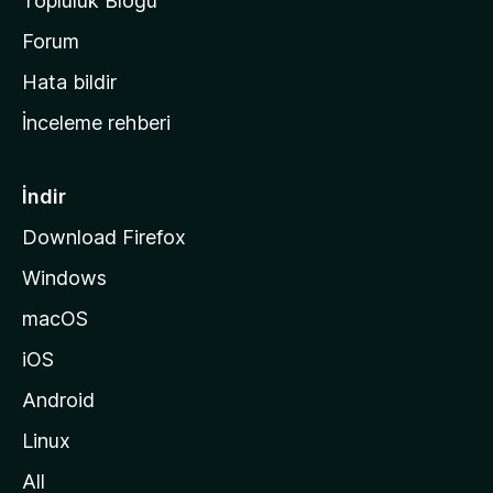
Topluluk Blogu
n
a
Forum
s
Hata bildir
a
İnceleme rehberi
y
f
a
İndir
s
Download Firefox
ı
Windows
n
a
macOS
g
iOS
i
d
Android
i
Linux
n
All