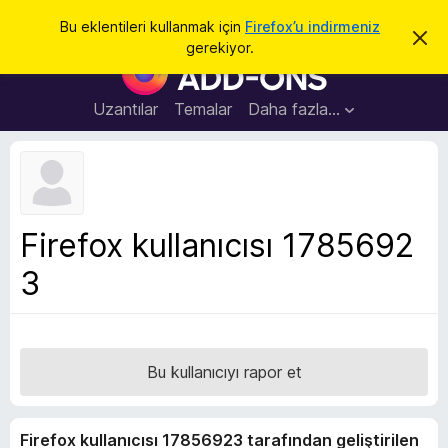
A
Giriş
Bu eklentileri kullanmak için
Firefox’u indirmeniz
B
r
gerekiyor.
u
F
a
b
i
i
l
r
Uzantılar
Temalar
Daha fazla…
d
e
i
r
f
i
o
m
i
x
k
B
a
Firefox kullanıcısı 1785692
p
r
a
3
o
t
w
s
e
r
Bu kullanıcıyı rapor et
E
k
Firefox kullanıcısı 17856923 tarafından geliştirilen
l