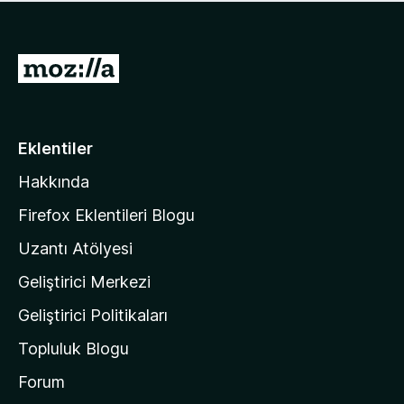
ü
u
z
a
h
n
i
M
y
ç
o
o
p
k
z
u
a
i
Eklentiler
n
l
y
Hakkında
l
o
a
k
Firefox Eklentileri Blogu
'
Uzantı Atölyesi
n
Geliştirici Merkezi
ı
n
Geliştirici Politikaları
a
Topluluk Blogu
n
a
Forum