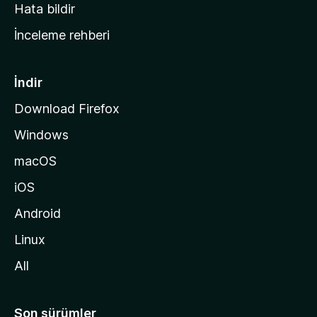
s
Hata bildir
a
İnceleme rehberi
y
f
a
İndir
s
Download Firefox
ı
Windows
n
a
macOS
g
iOS
i
d
Android
i
Linux
n
All
Son sürümler