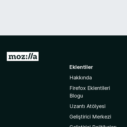
M
o
Eklentiler
z
Hakkında
i
l
Firefox Eklentileri
l
Blogu
a
Uzantı Atölyesi
'
n
Geliştirici Merkezi
ı