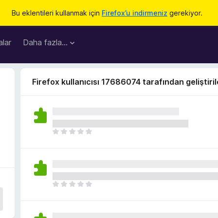
Bu eklentileri kullanmak için
Firefox’u indirmeniz
gerekiyor.
lar
Daha fazla…
Firefox kullanıcısı 17686074 tarafından geliştiril
H
e
n
ü
z
h
H
i
e
ç
n
p
ü