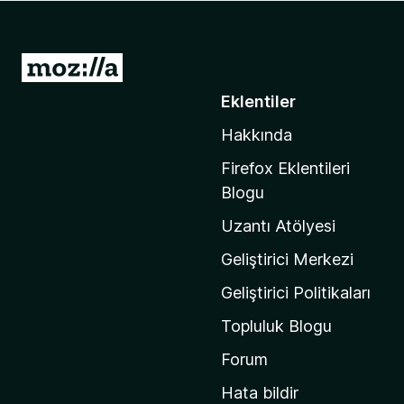
e
n
t
M
i
o
Eklentiler
l
z
e
Hakkında
i
r
l
i
Firefox Eklentileri
l
Blogu
a
Uzantı Atölyesi
'
n
Geliştirici Merkezi
ı
Geliştirici Politikaları
n
Topluluk Blogu
a
n
Forum
a
Hata bildir