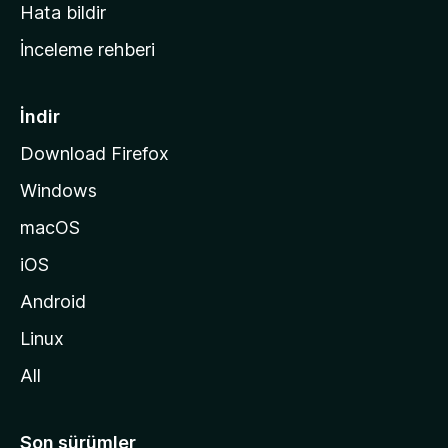
s
Hata bildir
a
İnceleme rehberi
y
f
a
İndir
s
Download Firefox
ı
Windows
n
a
macOS
g
iOS
i
d
Android
i
Linux
n
All
Son sürümler