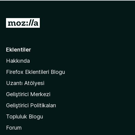
ü
u
z
a
h
n
i
M
y
ç
o
o
p
k
z
u
a
i
Eklentiler
n
l
y
Hakkında
l
o
a
k
Firefox Eklentileri Blogu
'
Uzantı Atölyesi
n
Geliştirici Merkezi
ı
n
Geliştirici Politikaları
a
Topluluk Blogu
n
a
Forum