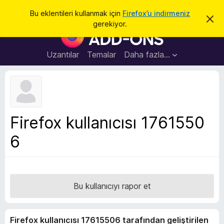
A
Giriş
Bu eklentileri kullanmak için
Firefox’u indirmeniz
B
r
gerekiyor.
u
F
a
b
i
i
l
r
Uzantılar
Temalar
Daha fazla…
d
e
i
r
f
i
o
m
i
x
k
B
a
Firefox kullanıcısı 1761550
p
r
a
6
o
t
w
s
e
r
Bu kullanıcıyı rapor et
E
k
Firefox kullanıcısı 17615506 tarafından geliştirilen
l