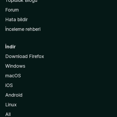
Topluluk Blogu
n
a
Forum
s
Hata bildir
a
İnceleme rehberi
y
f
a
İndir
s
Download Firefox
ı
Windows
n
a
macOS
g
iOS
i
d
Android
i
Linux
n
All