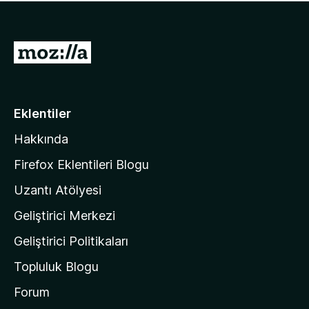
ü
u
z
a
h
n
i
M
y
ç
o
o
p
k
z
u
a
i
Eklentiler
n
l
y
Hakkında
l
o
a
k
Firefox Eklentileri Blogu
'
Uzantı Atölyesi
n
Geliştirici Merkezi
ı
n
Geliştirici Politikaları
a
Topluluk Blogu
n
a
Forum