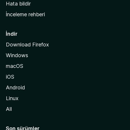
s
Hata bildir
a
İnceleme rehberi
y
f
a
İndir
s
Download Firefox
ı
Windows
n
a
macOS
g
iOS
i
d
Android
i
Linux
n
All
Son sürümler