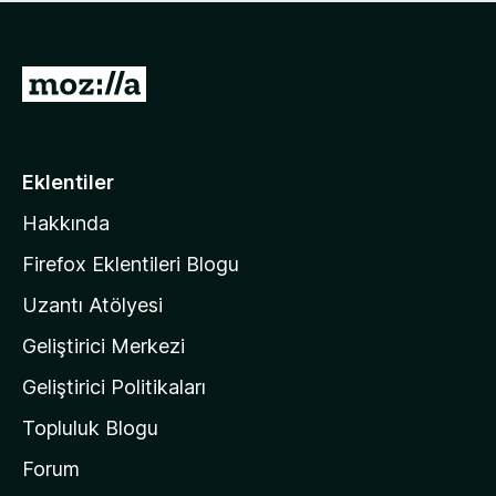
ü
u
z
a
h
n
i
M
y
ç
o
o
p
k
z
u
a
i
Eklentiler
n
l
y
Hakkında
l
o
a
k
Firefox Eklentileri Blogu
'
Uzantı Atölyesi
n
Geliştirici Merkezi
ı
n
Geliştirici Politikaları
a
Topluluk Blogu
n
a
Forum