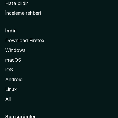
s
Hata bildir
a
İnceleme rehberi
y
f
a
İndir
s
Download Firefox
ı
Windows
n
a
macOS
g
iOS
i
d
Android
i
Linux
n
All
Son sürümler